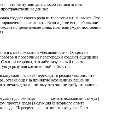
 — это не путаница, а способ заставить мозг
 пространственные данные.
овка создаёт своего рода интеллектуальный вызов. Это
 упорядоченная сложность. Если в доме есть небольшие
обходить определённые зоны, мозг вынужден постоянно
ия.
мятся к максимальной «бесшовности». Открытые
е порогов и прозрачные перегородки создают ощущение
 С одной стороны, это даёт визуальный простор.
тую угрозу для когнитивной гибкости.
дсказуемой, человек переходит в режим «автопилота».
ра, отвечающая за принятие осознанных решений,
м замечать детали, потому что они не требуют нашего
зультат для жильца || :--- | :---мультимодальный стимул |
м простая среда | Редукция сенсорного опыта |
я среда | Перегрузка когнитивного ресурса | Рост