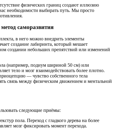
отсутствие физических границ создают иллюзию
нас необходимости выбирать путь. Мы просто
отивления.
 метод саморазвития
ллекта, в него можно внедрить элементы
ачает создание лабиринта, который мешает
ном создании небольших препятствий или изменений
ола (например, подиум шириной 50 см) или
ляет тело и мозг взаимодействовать более плотно.
приоцепцию — чувство собственного тела
нять связь между физическим движением и ментальной
ользовать следующие приёмы:
кстур пола. Переход с гладкого дерева на более
вляет мозг фиксировать момент перехода.