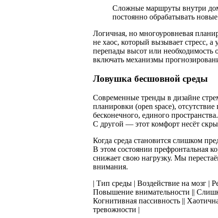
Сложные маршруты внутри дома
постоянно обрабатывать новые
Логичная, но многоуровневая планир
не хаос, который вызывает стресс, а
перепады высот или необходимость 
включать механизмы прогнозирован
Ловушка бесшовной среды
Современные тренды в дизайне стре
планировки (open space), отсутстви
бесконечного, единого пространства.
С другой — этот комфорт несёт скры
Когда среда становится слишком пре
В этом состоянии префронтальная ко
снижает свою нагрузку. Мы перестаё
внимания.
| Тип среды | Воздействие на мозг | Ре
Повышение внимательности || Слишко
Когнитивная пассивность || Хаотична
тревожности |