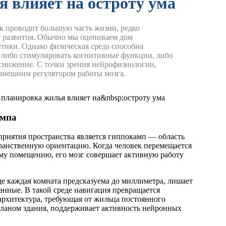
 влияет на остроту ума
ек проводит большую часть жизни, редко
т развития. Обычно мы оцениваем дом
етики. Однако физическая среда способна
 либо стимулировать когнитивные функции, либо
 снижение.
С точки зрения нейрофизиологии,
 внешним регулятором работы мозга.
ампа
риятия пространства является гиппокамп — область
транственную ориентацию. Когда человек перемещается
ому помещению, его мозг совершает активную работу
е каждая комната предсказуема до миллиметра, лишает
нные. В такой среде навигация превращается
архитектура, требующая от жильца постоянного
планом здания, поддерживает активность нейронных