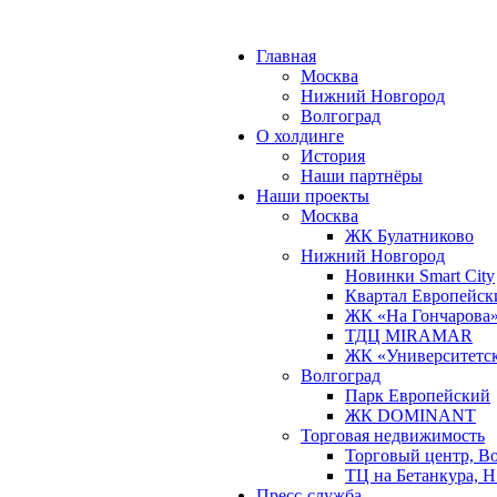
Главная
Москва
Нижний Новгород
Волгоград
О холдинге
История
Наши партнёры
Наши проекты
Москва
ЖК Булатниково
Нижний Новгород
Новинки Smart City
Квартал Европейск
ЖК «На Гончарова
ТДЦ MIRAMAR
ЖК «Университетс
Волгоград
Парк Европейский
ЖК DOMINANT
Торговая недвижимость
Торговый центр, В
ТЦ на Бетанкура, 
Пресс-служба