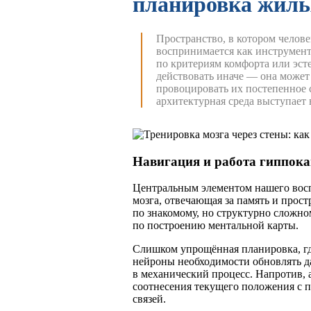
планировка жилья
Пространство, в котором челов
воспринимается как инструмен
по критериям комфорта или эст
действовать иначе — она может
провоцировать их постепенное
архитектурная среда выступает
Навигация и работа гиппок
Центральным элементом нашего восп
мозга, отвечающая за память и прос
по знакомому, но структурно сложн
по построению ментальной карты.
Слишком упрощённая планировка, гд
нейроны необходимости обновлять да
в механический процесс. Напротив, 
соотнесения текущего положения с 
связей.