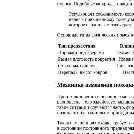
порога. Подобные микро-активации п
Регулярная необходимость корр
ведёт к повышенному тонусу 
которое сложно заметить сразу.
Основные типы физических помех в 
Тип препятствия
Влиян
Порожки под дверями
Резкая с
Разная плотность покрытия
Измене
Стыки материалов
Риск за
Перепады высот ковров
Нест
Механика изменения походк
При столкновении с неровностью сто
равновесие, тело задействует мышц
такие ситуации случаются часто, фо
начинает подсознательно приподним
Такая изменённая походка требует г
в состоянии постоянного преднапряж
фоновую усталость, которую трудно 