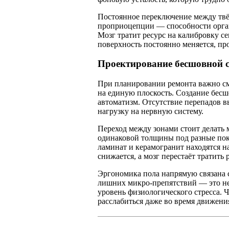
Постоянное переключение между твё
проприоцепции — способности орган
Мозг тратит ресурс на калибровку с
поверхность постоянно меняется, пр
Проектирование бесшовной 
При планировании ремонта важно смо
на единую плоскость. Создание бесш
автоматизм. Отсутствие перепадов в
нагрузку на нервную систему.
Переход между зонами стоит делать
одинаковой толщины под разные покр
ламинат и керамогранит находятся н
снижается, а мозг перестаёт тратить
Эргономика пола напрямую связана с
лишних микро-препятствий — это не
уровень физиологического стресса. 
расслабиться даже во время движени