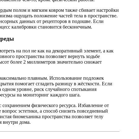
рдым полом и мягким ковром также сбивает настройки
изма ощущать положение частей тела в пространстве.
енсорных данных от рецепторов в подошве. Если
оцесс калибровки становится бесконечным.
среды
треть на пол не как на декоративный элемент, а как
овного пространства позволяет вернуть ходьбе
ысот более 2 миллиметров значительно снижает
 максимально плавным. Использование подложек
ытия помогает сгладить разницу в жёсткости. Если
а одном уровне, риск случайного спотыкания
 ресурсы на мониторинг каждого шага.
 сохранением физического ресурса. Избавление от
 вопрос эстетики, а способ снизить повседневный
Чистая биомеханика пространства позволяет телу
я внутри дома.