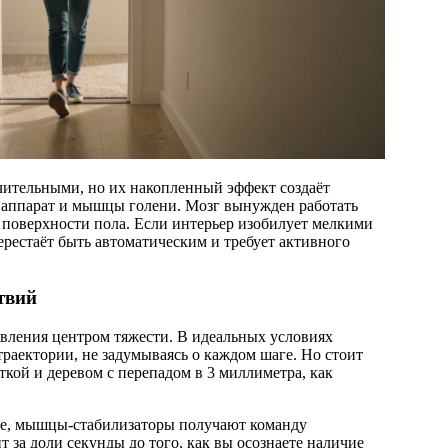
чительными, но их накопленный эффект создаёт
 аппарат и мышцы голени. Мозг вынужден работать
 поверхности пола. Если интерьер изобилует мелкими
ерестаёт быть автоматическим и требует активного
твий
вления центром тяжести. В идеальных условиях
траектории, не задумываясь о каждом шаге. Но стоит
ткой и деревом с перепадом в 3 миллиметра, как
вие, мышцы-стабилизаторы получают команду
 за доли секунды до того, как вы осознаете наличие