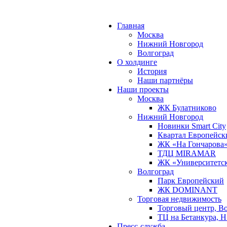
Главная
Москва
Нижний Новгород
Волгоград
О холдинге
История
Наши партнёры
Наши проекты
Москва
ЖК Булатниково
Нижний Новгород
Новинки Smart City
Квартал Европейск
ЖК «На Гончарова
ТДЦ MIRAMAR
ЖК «Университетс
Волгоград
Парк Европейский
ЖК DOMINANT
Торговая недвижимость
Торговый центр, В
ТЦ на Бетанкура, 
Пресс-служба