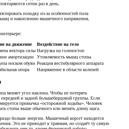
овторяются сотни раз в день.
ектировать походку из-за особенностей пола
мышц и накоплению мышечного напряжения,
интерьере:
ие на движение
Воздействие на тело
мена вектора силы
Нагрузка на голеностоп
ние амортизации
Утомляемость мышц стопы
цепа носком обуви
Реакция вестибулярного аппарата
абильная опора
Напряжение в области коленей
и
па меняет угол наклона. Чтобы не потерять
ы передней и задней большеберцовой группы. Если
рмируется привычка «осторожной ходьбы». Человек
ать стопы выше обычного или менять длину шага.
ораздо больше энергии. Мышечный корсет находится
ения. Это не приводит к травмам, но создаёт ту самую
объяснить чем-то, кроме физической работы.