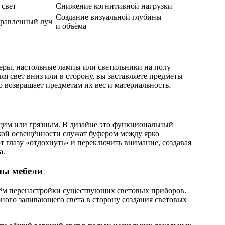
 свет
Снижение когнитивной нагрузки
Создание визуальной глубины
правленный луч
и объёма
ры, настольные лампы или светильники на полу —
яя свет вниз или в сторону, вы заставляете предметы
о возвращает предметам их вес и материальность.
щим или грязным. В дизайне это функциональный
кой освещённости служат буфером между ярко
 глазу «отдохнуть» и переключить внимание, создавая
а.
ны мебели
ём перенастройки существующих световых приборов.
ного заливающего света в сторону создания световых