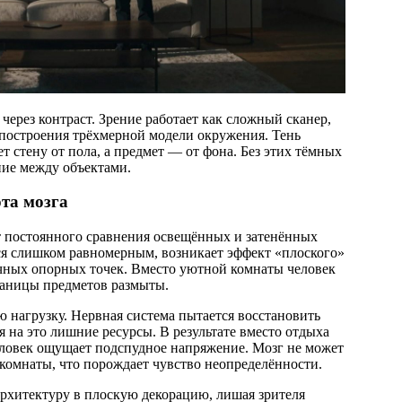
ерез контраст. Зрение работает как сложный сканер,
 построения трёхмерной модели окружения. Тень
т стену от пола, а предмет — от фона. Без этих тёмных
яние между объектами.
та мозга
т постоянного сравнения освещённых и затенённых
ся слишком равномерным, возникает эффект «плоского»
чных опорных точек. Вместо уютной комнаты человек
границы предметов размыты.
 нагрузку. Нервная система пытается восстановить
 на это лишние ресурсы. В результате вместо отдыха
ловек ощущает подспудное напряжение. Мозг не может
комнаты, что порождает чувство неопределённости.
рхитектуру в плоскую декорацию, лишая зрителя