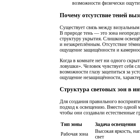
возможности физически ощутит
Почему отсутствие теней выз
Существует связь между визуальным 
В природе тень — это зона неопреде
структуру укрытия. Слишком освещё
и незакреплённым. Отсутствие тёмны
ощущение защищённости и камернос
Когда в комнате нет ни одного скрыт
ловушки». Человек чувствует себя сл
возможности глазу зацепиться за ус
ощущение незащищённости, характер
Структура световых зон в ин
Для создания правильного восприят
подход к освещению. Вместо одной м
чтобы они создавали естественные г
Тип зоны
Задача освещения
Высокая яркость, н
Рабочая зона
свет