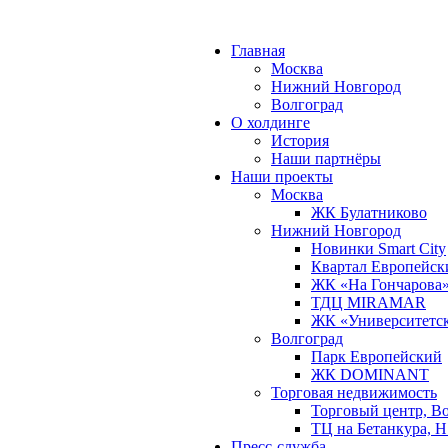
Главная
Москва
Нижний Новгород
Волгоград
О холдинге
История
Наши партнёры
Наши проекты
Москва
ЖК Булатниково
Нижний Новгород
Новинки Smart City
Квартал Европейск
ЖК «На Гончарова
ТДЦ MIRAMAR
ЖК «Университетс
Волгоград
Парк Европейский
ЖК DOMINANT
Торговая недвижимость
Торговый центр, В
ТЦ на Бетанкура, 
Пресс-служба