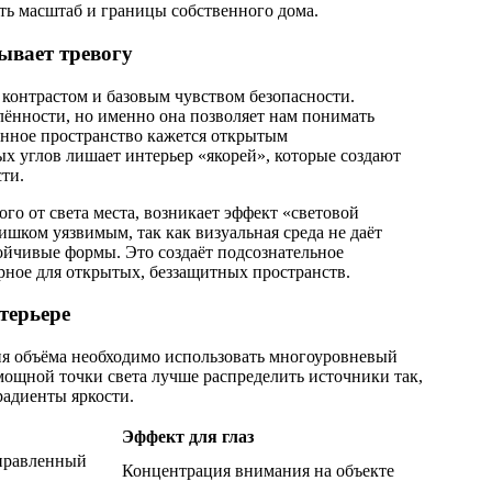
ь масштаб и границы собственного дома.
ывает тревогу
контрастом и базовым чувством безопасности.
лённости, но именно она позволяет нам понимать
нное пространство кажется открытым
х углов лишает интерьер «якорей», которые создают
ти.
ого от света места, возникает эффект «световой
ишком уязвимым, так как визуальная среда не даёт
тойчивые формы. Это создаёт подсознательное
ное для открытых, беззащитных пространств.
терьере
ия объёма необходимо использовать многоуровневый
ощной точки света лучше распределить источники так,
радиенты яркости.
Эффект для глаз
аправленный
Концентрация внимания на объекте