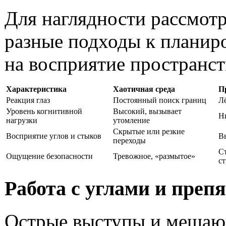
Для наглядности рассмотр
разные подходы к планир
на восприятие пространст
Характеристика
Хаотичная среда
П
Реакция глаз
Постоянный поиск границ
Л
Уровень когнитивной
Высокий, вызывает
Н
нагрузки
утомление
Скрытые или резкие
Восприятие углов и стыков
В
переходы
С
Ощущение безопасности
Тревожное, «размытое»
с
Работа с углами и преп
Острые выступы и мешаю