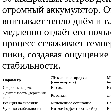
огромный аккумулятор. О
впитывает тепло днём и т
медленно отдаёт его ночь
процесс сглаживает темп
пики, создавая ощущение
стабильности.
Лёгкие перегородки
Ма
Параметр
(гипсокартон)
бе
Скорость нагрева
Высокая
Ни
Длительность удержания
Короткая
Дл
тепла
Реакция на сквозняк
Мгновенное остывание
По
Чувство стабильности
Низкое (эффект «качелей»)
Вы