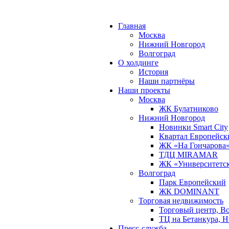
Главная
Москва
Нижний Новгород
Волгоград
О холдинге
История
Наши партнёры
Наши проекты
Москва
ЖК Булатниково
Нижний Новгород
Новинки Smart City
Квартал Европейск
ЖК «На Гончарова
ТДЦ MIRAMAR
ЖК «Университетс
Волгоград
Парк Европейский
ЖК DOMINANT
Торговая недвижимость
Торговый центр, В
ТЦ на Бетанкура, 
Пресс-служба