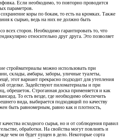
ифовка. Если необходимо, то повторно проводится
ых параметров.
 сохранение коры по бокам, то есть на кромках. Также
ания к сырью, ведь на них не должно быть
 со всех сторон. Необходимо гарантировать то, что
ендикулярно относительно друг друга. Это позволяет
акие стройматериалы можно использовать при
ани, склады, амбары, заборы, уличные туалеты,
 ещё, этот вариант прекрасно подходит для утепления
ой отделке. Задействуют пиломатериалы и при
иц, обрешеток. Строганная доска применяется и как
ансард. То есть везде, где необходимо обеспечить
нешнего вида, выбирается подходящий по качеству
жен быть равномерным, равно как и плотность,
т качества исходного сырья, но и от соблюдения правил
ельстве, обработки. На свойства могут повлиять и
жде чем он будет пущен в дело. Некоторые сорта