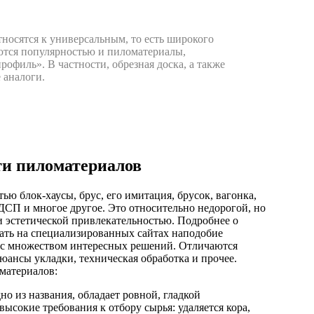
тносятся к универсальным, то есть широкого
ются популярностью и пиломатериалы,
офиль». В частности, обрезная доска, а также
 аналоги.
ти пиломатериалов
ю блок-хаусы, брус, его имитация, брусок, вагонка,
 ДСП и многое другое. Это относительно недорогой, но
 эстетической привлекательностью. Подробнее о
нать на специализированных сайтах наподобие
 с множеством интересных решений. Отличаются
юансы укладки, техническая обработка и прочее.
материалов:
но из названия, обладает ровной, гладкой
ысокие требования к отбору сырья: удаляется кора,