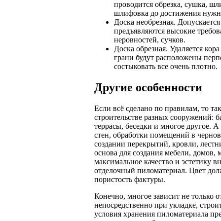
проводится обрезка, сушка, шл
шлифовка до достижения нужн
Доска необрезная. Допускается
предъявляются высокие требов
неровностей, сучков.
Доска обрезная. Удаляется кора
грани будут расположены перп
состыковать все очень плотно.
Другие особенности
Если всё сделано по правилам, то т
строительстве разных сооружений: б
террасы, беседки и многое другое. А
стен, обработки помещений в чернов
создании перекрытий, кровли, лестн
основа для создания мебели, домов, м
максимальное качество и эстетику в
отделочный пиломатериал. Цвет дол
пористость фактуры.
Конечно, многое зависит не только о
непосредственно при укладке, строит
условия хранения пиломатериала пре