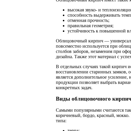
высокая звуко- и теплоизоляция
способность выдерживать темп
отменная прочность;
правильная геометрия;
устойчивость к повышенной в
Облицовочный кирпич — универсаль
повсеместно используется при облиц
столбов заборов, незаменим при офо
дизайна. Также этот материал с усп
В отдельных случаях такой кирпич 
восстановлении старинных замков, о
является дополнительное усиление,
продукции позволяет выбрать вариа
конкретных задач.
Виды облицовочного кирпи
Самыми популярными считаются таки
коричневый, бордо, красный, мокко.
типа:
терра;