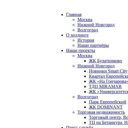
Главная
Москва
Нижний Новгород
Волгоград
О холдинге
История
Наши партнёры
Наши проекты
Москва
ЖК Булатниково
Нижний Новгород
Новинки Smart City
Квартал Европейск
ЖК «На Гончарова
ТДЦ MIRAMAR
ЖК «Университетс
Волгоград
Парк Европейский
ЖК DOMINANT
Торговая недвижимость
Торговый центр, В
ТЦ на Бетанкура, 
Пресс-служба