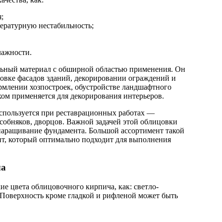
;
ературную нестабильность;
лажности.
ный материал с обширной областью применения. Он
овке фасадов зданий, декорировании ограждений и
рмлении хозпостроек, обустройстве ландшафтного
ехом применяется для декорирования интерьеров.
используется при реставрационных работах —
собняков, дворцов. Важной задачей этой облицовки
 наращивание фундамента. Большой ассортимент такой
нт, который оптимально подходит для выполнения
ча
е цвета облицовочного кирпича, как: светло-
 Поверхность кроме гладкой и рифленой может быть