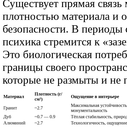
Существует прямая связь
плотностью материала и
безопасности. В периоды 
психика стремится к «заз
Это биологическая потре
границы своего пространс
которые не размыты и не
Плотность (г/
Материал
Ощущение в интерьере
см³)
Максимальная устойчивость
Гранит
~2.7
монументальность
Дуб
~0.7 — 0.9
Тёплая стабильность, приро
Алюминий
~2.7
Технологичность, ощущение