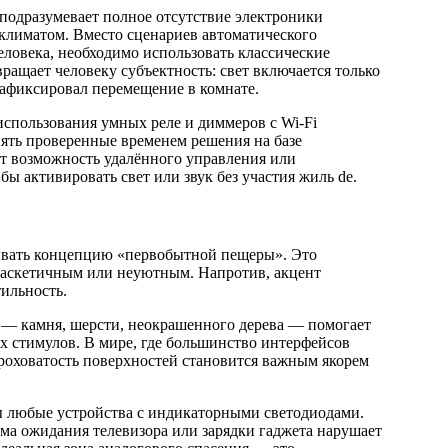
подразумевает полное отсутствие электроники
климатом. Вместо сценариев автоматического
ловека, необходимо использовать классические
ращает человеку субъектность: свет включается только
р зафиксировал перемещение в комнате.
использования умных реле и диммеров с Wi-Fi
ять проверенные временем решения на базе
ет возможность удалённого управления или
ы активировать свет или звук без участия жиль de.
ивать концепцию «первобытной пещеры». Это
ь аскетичным или неуютным. Напротив, акцент
тильность.
 — камня, шерсти, неокрашенного дерева — помогает
х стимулов. В мире, где большинство интерфейсов
роховатость поверхностей становится важным якорем
ы любые устройства с индикаторными светодиодами.
ма ожидания телевизора или зарядки гаджета нарушает