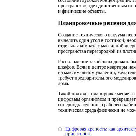
состояние глубокой концентрации. И
пространство, где единственным ис
и физические объекты.
Планировочные решения для
Создание технического вакуума нево
выделить один угол в гостиной; нео
отдельная комната с массивной двер
пространства перегородкой из плотн
Расположение такой зоны должно бы
шкафов. Если в центре квартиры нахо
на максимальном удалении, желател
требует предварительного моделиро
дома.
Такой подход к планировке меняет с
цифровым организмом и превращаетс
гиперподключенного рабочего кабин
техническая среда физически не може
Цифровая крепость: как архитек
приватность