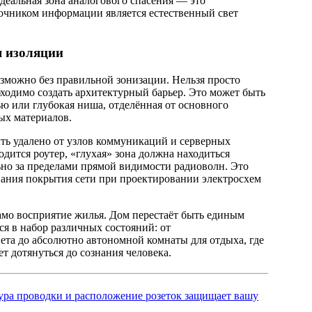
деальная зона аналогового спасения — это
точником информации является естественный свет
 изоляции
зможно без правильной зонизации. Нельзя просто
бходимо создать архитектурный барьер. Это может быть
ью или глубокая ниша, отделённая от основного
ых материалов.
ть удалено от узлов коммуникаций и серверных
дится роутер, «глухая» зона должна находиться
ьно за пределами прямой видимости радиоволн. Это
вания покрытия сети при проектировании электросхем
амо восприятие жилья. Дом перестаёт быть единым
я в набор различных состояний: от
ета до абсолютно автономной комнаты для отдыха, где
т дотянуться до сознания человека.
тура проводки и расположение розеток защищает вашу