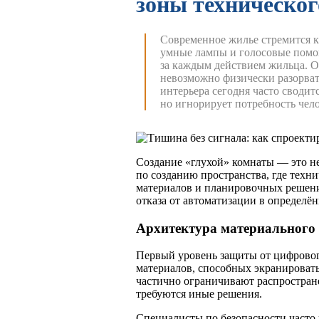
зоны техническог
Современное жилье стремится к
умные лампы и голосовые помо
за каждым действием жильца. Од
невозможно физически разорва
интерьера сегодня часто сводит
но игнорирует потребность чело
Создание «глухой» комнаты — это не
по созданию пространства, где техни
материалов и планировочных решени
отказа от автоматизации в определё
Архитектура материального
Первый уровень защиты от цифрово
материалов, способных экранироват
частично ограничивают распростране
требуются иные решения.
Специалисты по безопасности часто