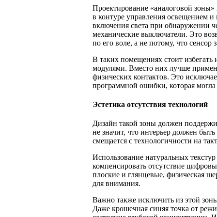
Проектирование «аналоговой зоны» 
в контуре управления освещением и 
включения света при обнаружении че
механические выключатели. Это возв
по его воле, а не потому, что сенсо
В таких помещениях стоит избегать 
модулями. Вместо них лучше примен
физических контактов. Это исключа
программной ошибки, которая могла б
Эстетика отсутствия технологий
Дизайн такой зоны должен поддерж
не значит, что интерьер должен быт
смещается с технологичности на так
Использование натуральных текстур
компенсировать отсутствие цифровы
плоские и глянцевые, физическая ше
для внимания.
Важно также исключить из этой зон
Даже крошечная синяя точка от режи