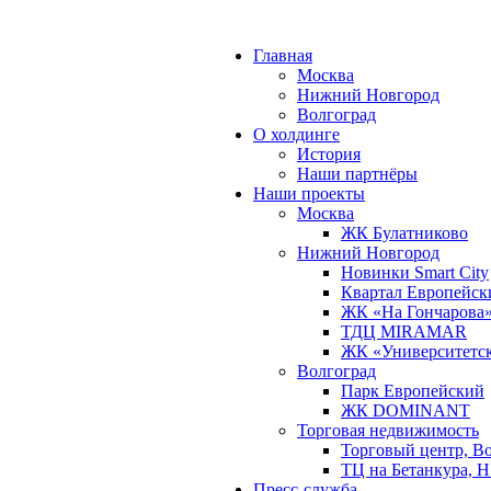
Главная
Москва
Нижний Новгород
Волгоград
О холдинге
История
Наши партнёры
Наши проекты
Москва
ЖК Булатниково
Нижний Новгород
Новинки Smart City
Квартал Европейск
ЖК «На Гончарова
ТДЦ MIRAMAR
ЖК «Университетс
Волгоград
Парк Европейский
ЖК DOMINANT
Торговая недвижимость
Торговый центр, В
ТЦ на Бетанкура, 
Пресс-служба