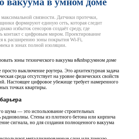
о вакуума в умном доме
 максимальной связности. Датчики протечки,
щники формируют единую сеть, которая следит
нако избыток сенсоров создаёт среду, где
ть контакт с цифровым миром.
Проектирование
ся к расширению зоны покрытия Wi-Fi,
века в зонах полной изоляции.
 просто выключение роутера. Это архитектурная задача
ческая среда отсутствует на уровне физических свойств
й. Настоящее цифровое убежище требует намеренного
нных точках квартиры.
 барьера
го шума — это использование строительных
ь радиоволны. Стены из плотного бетона или кирпича
ние сигнала, но для создания полноценного вакуума
 используют металлизированные слои или тонкую