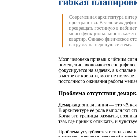
гибкая планировк
Современная архитектура интер
пространства. В условиях дефи
превращать гостиную в кабинет
многофункциональность кажетс
квартир. Однако физическое от
нагрузку на нервную систему.
Мозг человека привык к чётким сигн
помещение, включаются специфичес
фокусируется на задачах, а в спальн
в метре от кровати, мозг не получа
постоянного ожидания работы меша
Проблема отсутствия демар
Демаркационная линия — это чёткая 
В архитектуре её роль выполняют ст
Когда эти границы размыты, возника
там, где привык отдыхать, и чувствуе
Проблема усугубляется использован