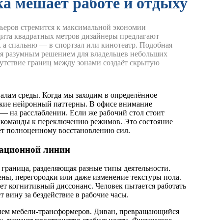
а мешает работе и отдыху
ьеров стремится к максимальной экономии
цита квадратных метров дизайнеры предлагают
, а спальню — в спортзал или кинотеатр.
Подобная
я разумным решением для владельцев небольших
сутствие границ между зонами создаёт скрытую
алам среды. Когда мы заходим в определённое
кие нейронный паттерны. В офисе внимание
е — на расслаблении. Если же рабочий стол стоит
ет команды к переключению режимов. Это состояние
ет полноценному восстановлению сил.
кационной линии
граница, разделяющая разные типы деятельности.
ены, перегородки или даже изменение текстуры пола.
ет когнитивный диссонанс. Человек пытается работать
т вину за бездействие в рабочие часы.
ием мебели-трансформеров. Диван, превращающийся