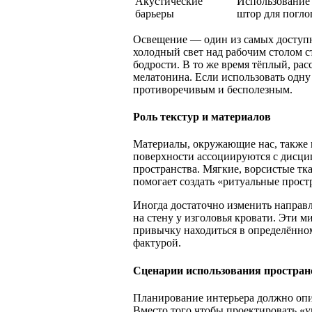
Акустические
Использование
барьеры
штор для погл
Освещение — один из самых доступн
холодный свет над рабочим столом с
бодрости. В то же время тёплый, рас
мелатонина. Если использовать одну 
противоречивым и бесполезным.
Роль текстур и материалов
Материалы, окружающие нас, также в
поверхности ассоциируются с дисцип
пространства. Мягкие, ворсистые тк
помогает создать «ритуальные прост
Иногда достаточно изменить направл
на стену у изголовья кровати. Эти 
привычку находиться в определённом
фактурой.
Сценарии использования простран
Планирование интерьера должно опир
Вместо того чтобы проектировать «у