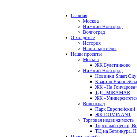
Главная
Москва
Нижний Новгород
Волгоград
О холдинге
История
Наши партнёры
Наши проекты
Москва
ЖК Булатниково
Нижний Новгород
Новинки Smart City
Квартал Европейск
ЖК «На Гончарова
ТДЦ MIRAMAR
ЖК «Университетс
Волгоград
Парк Европейский
ЖК DOMINANT
Торговая недвижимость
Торговый центр, В
ТЦ на Бетанкура, 
Пресс-служба