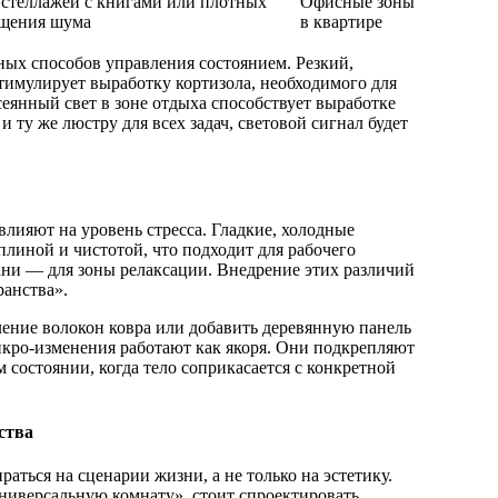
 стеллажей с книгами или плотных
Офисные зоны
ощения шума
в квартире
ых способов управления состоянием. Резкий,
тимулирует выработку кортизола, необходимого для
сеянный свет в зоне отдыха способствует выработке
и ту же люстру для всех задач, световой сигнал будет
лияют на уровень стресса. Гладкие, холодные
линой и чистотой, что подходит для рабочего
ани — для зоны релаксации. Внедрение этих различий
ранства».
ение волокон ковра или добавить деревянную панель
микро-изменения работают как якоря. Они подкрепляют
 состоянии, когда тело соприкасается с конкретной
ства
аться на сценарии жизни, а не только на эстетику.
ниверсальную комнату», стоит спроектировать