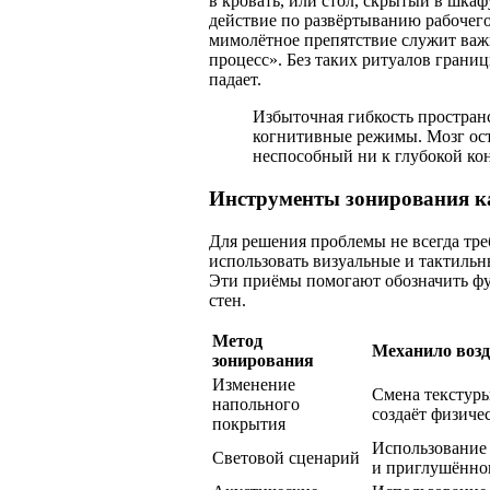
в кровать, или стол, скрытый в шка
действие по развёртыванию рабочего
мимолётное препятствие служит важ
процесс». Без таких ритуалов грани
падает.
Избыточная гибкость простран
когнитивные режимы. Мозг ост
неспособный ни к глубокой кон
Инструменты зонирования к
Для решения проблемы не всегда тре
использовать визуальные и тактильн
Эти приёмы помогают обозначить фу
стен.
Метод
Механило возд
зонирования
Изменение
Смена текстуры
напольного
создаёт физиче
покрытия
Использование 
Световой сценарий
и приглушённог