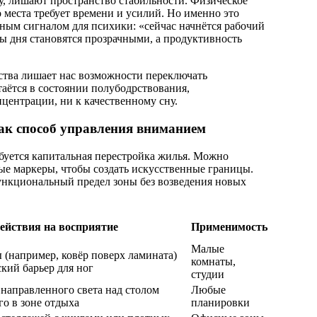
фу, лишают пространство стабильности. Физическое
 места требует времени и усилий. Но именно это
ным сигналом для психики: «сейчас начнётся рабочий
цы дня становятся прозрачными, а продуктивность
ства лишает нас возможности переключать
аётся в состоянии полубодрствования,
центрации, ни к качественному сну.
ак способ управления вниманием
буется капитальная перестройка жилья. Можно
ые маркеры, чтобы создать искусственные границы.
нкциональный предел зоны без возведения новых
ействия на восприятие
Применимость
Малые
 (например, ковёр поверх ламината)
комнаты,
ский барьер для ног
студии
направленного света над столом
Любые
о в зоне отдыха
планировки