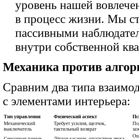
уровень нашей вовлече
в процесс жизни. Мы с
пассивными наблюдате
внутри собственной кв
Механика против алгор
Сравним два типа взаимо
с элементами интерьера:
Тип управления
Физический аспект
Пс
Механический
Требует усилия, щелчок,
По
выключатель
тактильный возврат
за
Ощ
Сенсорная панель
Лёгкое касание, отсутствие звука