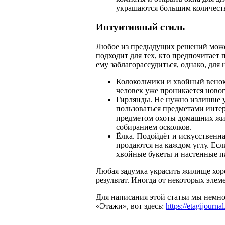
украшаются большим количест
Интуитивный стиль
Любое из предыдущих решений може
подходит для тех, кто предпочитает 
ему заблагорассудиться, однако, для н
Колокольчики и хвойный венок 
человек уже проникается ново
Гирлянды. Не нужно излишне 
пользоваться предметами интерь
предметом охоты домашних жив
собиранием осколков.
Ёлка. Подойдёт и искусственна
продаются на каждом углу. Есл
хвойные букеты и настенные п
Любая задумка украсить жилище хор
результат. Иногда от некоторых элем
Для написания этой статьи мы немн
«Этажи», вот здесь:
https://etagijourn