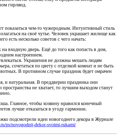
вом гирлянд.
т показаться чем-то чужеродным. Интуитивный стиль
полагаться на своё чутье. Человек украшает жилище как
его есть несколько советов с чего начать:
на входную дверь. Ещё до того как попасть в дом,
годним настроением.
увлекаться. Украшения не должны мешать людям
ера, сочетаться по цвету с отделкой комнат и не быть
отных. В противном случае праздник будет омрачен
я, и натуральная. В преддверии праздника они
и пространства не хватает, то лучшим выходом станут
анно.
оша. Главное, чтобы хозяину нравился конечный
ентов лучше отказаться в угоду гармонии.
ожко подсмотрели идеи новогоднего декора в Журнале
al.ru/ps/novogodnij-dekor-svoimi-rukami/