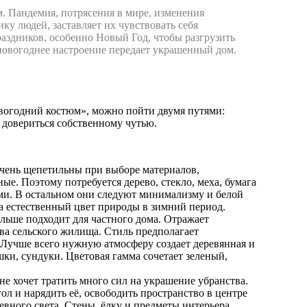
м. Пандемия, потрясения в мире, изменения
ику людей, заставляет их чувствовать себя
раздников, особенно Новый Год, чтобы разгрузить
новогоднее настроение передает украшенный дом.
овогодний костюм», можно пойти двумя путями:
 довериться собственному чутью.
чень щепетильны при выборе материалов,
ые. Поэтому потребуется дерево, стекло, меха, бумага
ми. В остальном они следуют минимализму и белой
а естественный цвет природы в зимний период.
льше подходит для частного дома. Отражает
ва сельского жилища. Стиль предполагает
 Лучше всего нужную атмосферу создает деревянная и
шки, сундуки. Цветовая гамма сочетает зеленый,
 не хочет тратить много сил на украшение убранства.
ол и нарядить её, освободить пространство в центре
евного света. Стены, ёлку и предметы интерьера