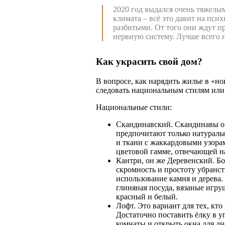
2020 год выдался очень тяжелы
климата – всё это давит на псих
разбитыми. От того они ждут п
нервную систему.
Лучше всего 
Как украсить свой дом?
В вопросе, как нарядить жилье в «н
следовать национальным стилям или
Национальные стили:
Скандинавский. Скандинавы о
предпочитают только натуральн
и ткани с жаккардовыми узора
цветовой гамме, отвечающей н
Кантри, он же Деревенский. Бо
скромность и простоту убранст
использование камня и дерева.
глиняная посуда, вязаные игру
красный и белый.
Лофт. Это вариант для тех, кто
Достаточно поставить ёлку в уг
комнаты и открыть окна для дн