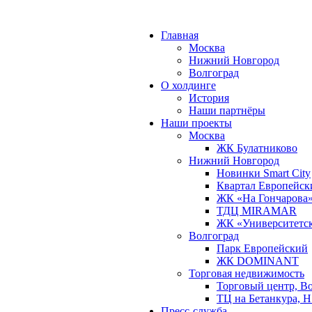
Главная
Москва
Нижний Новгород
Волгоград
О холдинге
История
Наши партнёры
Наши проекты
Москва
ЖК Булатниково
Нижний Новгород
Новинки Smart City
Квартал Европейск
ЖК «На Гончарова
ТДЦ MIRAMAR
ЖК «Университетс
Волгоград
Парк Европейский
ЖК DOMINANT
Торговая недвижимость
Торговый центр, В
ТЦ на Бетанкура, 
Пресс-служба