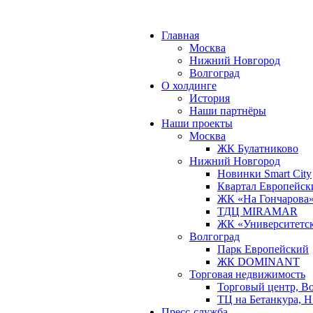
Главная
Москва
Нижний Новгород
Волгоград
О холдинге
История
Наши партнёры
Наши проекты
Москва
ЖК Булатниково
Нижний Новгород
Новинки Smart City
Квартал Европейск
ЖК «На Гончарова
ТДЦ MIRAMAR
ЖК «Университетс
Волгоград
Парк Европейский
ЖК DOMINANT
Торговая недвижимость
Торговый центр, В
ТЦ на Бетанкура, 
Пресс-служба