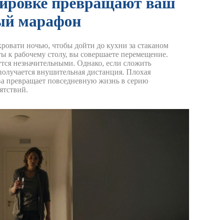
нировке превращают ваш
ный марафон
 кровати ночью, чтобы дойти до кухни за стаканом
ты к рабочему столу, вы совершаете перемещение.
утся незначительными.
Однако, если сложить
 получается внушительная дистанция. Плохая
ва превращает повседневную жизнь в серию
ятствий.