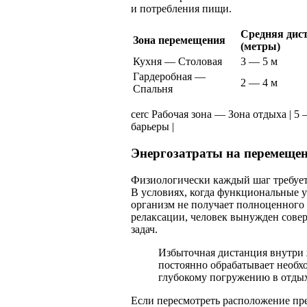
и потребления пищи.
Средняя дис
Зона перемещения
(метры)
Кухня — Столовая
3 — 5 м
Гардеробная —
2 — 4 м
Спальня
cerc Рабочая зона — Зона отдыха | 5
барьеры |
Энергозатраты на перемещен
Физиологически каждый шаг требует
В условиях, когда функциональные у
организм не получает полноценного 
релаксации, человек вынужден сове
задач.
Избыточная дистанция внутри 
постоянно обрабатывает необх
глубокому погружению в отдых
Если пересмотреть расположение пр