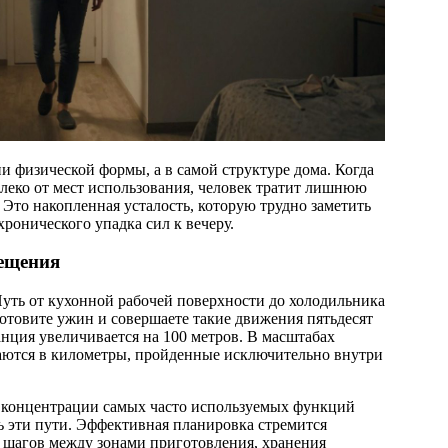
и физической формы, а в самой структуре дома. Когда
леко от мест использования, человек тратит лишнюю
 Это накопленная усталость, которую трудно заметить
 хронического упадка сил к вечеру.
ещения
уть от кухонной рабочей поверхности до холодильника
готовите ужин и совершаете такие движения пятьдесят
анция увеличивается на 100 метров. В масштабах
аются в километры, пройденные исключительно внутри
 концентрации самых часто используемых функций
ь эти пути. Эффективная планировка стремится
шагов между зонами приготовления, хранения