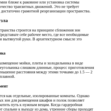
мии ближе к раковине или установка системы
ичество транзитных движений. Это не требует
 достаточно грамотной реорганизации пространства.
узла
транства строится на принципе сближения зон
редставьте себе рабочее место, где все необходимые
и вытянутой руки. В архитектурном смысле это
ика
размещение мойки, плиты и холодильника в виде
треугольника слишком длинные, процесс приготовления
ньшение расстояния между этими точками до 1.5 — 2
 плавной.
мент
тся как отдельные, изолированные комнаты. Однако
ых зон для размещения шкафов и полок позволяет
атить путь к нужным вещам. Когда гардеробная
от спальни к выходу из дома, утренние сборы проходят