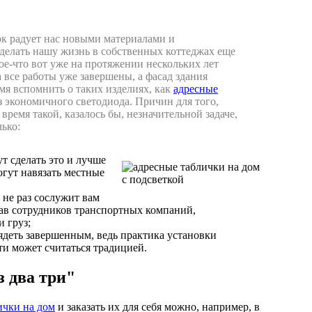
к радует нас новыми материалами и
елать нашу жизнь в собственных коттеджах еще
ое-что вот уже на протяжении нескольких лет
а все работы уже завершены, а фасад здания
мя вспомнить о таких изделиях, как
адресные
 экономичного светодиода. Причин для того,
время такой, казалось бы, незначительной задаче,
ько:
ут сделать это и лучше
огут навязать местные
 не раз сослужит вам
ав сотрудников транспортных компаний,
 груз;
лядеть завершенным, ведь практика установки
и может считаться традицией.
з два три"
ички на дом
и заказать их для себя можно, например, в