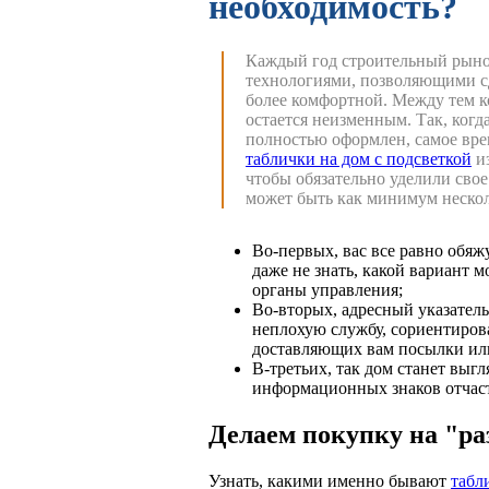
необходимость?
Каждый год строительный рыно
технологиями, позволяющими сд
более комфортной. Между тем к
остается неизменным.
Так, когд
полностью оформлен, самое вре
таблички на дом с подсветкой
из
чтобы обязательно уделили свое 
может быть как минимум нескол
Во-первых, вас все равно обяж
даже не знать, какой вариант м
органы управления;
Во-вторых, адресный указатель
неплохую службу, сориентиров
доставляющих вам посылки или
В-третьих, так дом станет выг
информационных знаков отчаст
Делаем покупку на "ра
Узнать, какими именно бывают
табл