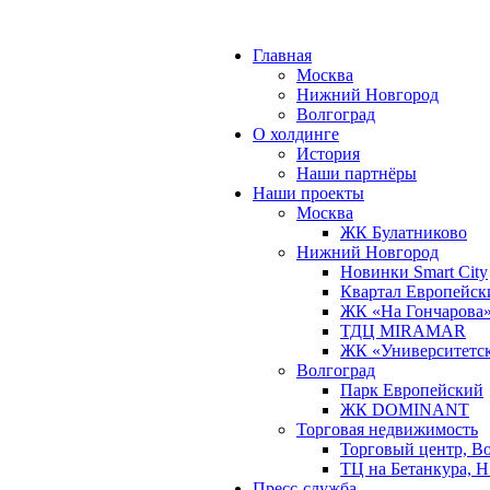
Главная
Москва
Нижний Новгород
Волгоград
О холдинге
История
Наши партнёры
Наши проекты
Москва
ЖК Булатниково
Нижний Новгород
Новинки Smart City
Квартал Европейск
ЖК «На Гончарова
ТДЦ MIRAMAR
ЖК «Университетс
Волгоград
Парк Европейский
ЖК DOMINANT
Торговая недвижимость
Торговый центр, В
ТЦ на Бетанкура, 
Пресс-служба